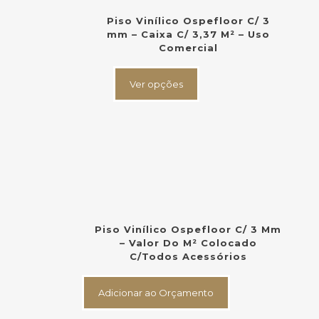
página
do
Piso Vinílico Ospefloor C/ 3
produto
mm – Caixa C/ 3,37 M² – Uso
Comercial
Este
produto
Ver opções
tem
várias
variantes.
As
opções
podem
ser
escolhidas
na
página
do
Piso Vinílico Ospefloor C/ 3 Mm
produto
– Valor Do M² Colocado
C/Todos Acessórios
Adicionar ao Orçamento