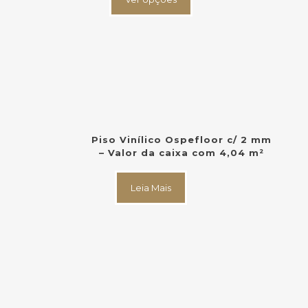
tem
várias
variantes.
As
opções
podem
ser
escolhidas
na
página
do
Piso Vinílico Ospefloor c/ 2 mm
produto
– Valor da caixa com 4,04 m²
Este
produto
Leia Mais
tem
várias
variantes.
As
opções
podem
ser
escolhidas
na