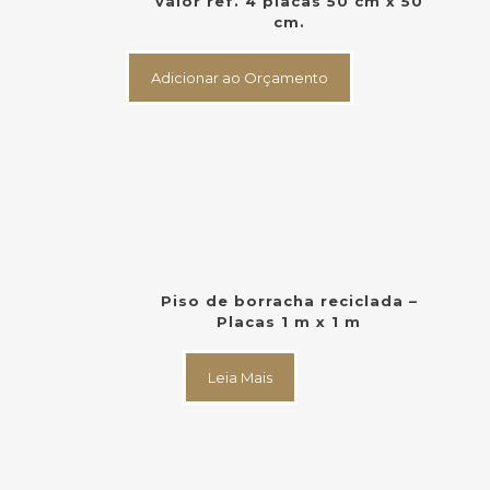
valor ref. 4 placas 50 cm x 50
cm.
Adicionar ao Orçamento
Piso de borracha reciclada –
Placas 1 m x 1 m
Leia Mais