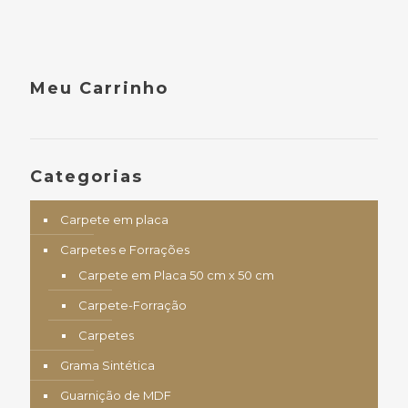
Meu Carrinho
Categorias
Carpete em placa
Carpetes e Forrações
Carpete em Placa 50 cm x 50 cm
Carpete-Forração
Carpetes
Grama Sintética
Guarnição de MDF