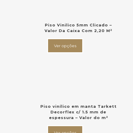
Piso Vinilico 5mm Clicado –
Valor Da Caixa Com 2,20 M²
Este
produto
Ver opções
tem
várias
variantes.
As
opções
podem
ser
escolhidas
na
página
do
Piso vinílico em manta Tarkett
produto
Decorflex c/ 1.5 mm de
espessura – Valor do m²
Este
produto
Ver opções